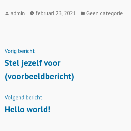
Geplaatst
Geplaatst
admin
februari 23, 2021
Geen categorie
door
in
Bericht
Vorig
Vorig bericht
bericht:
Stel jezelf voor
navigatie
(voorbeeldbericht)
Volgend
Volgend bericht
bericht:
Hello world!