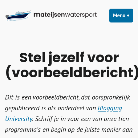
Naar
Mateijsenwatersport
Mateijsen Watersport voor buitenboordmotoren, boten,
de
Menu
+
uit
ing
trailers, accessoires, service en onderhoud.
inhoud
springen
Stel jezelf voor
(voorbeeldbericht
Dit is een voorbeeldbericht, dat oorspronkelijk
gepubliceerd is als onderdeel van
Blogging
University
. Schrijf je in voor een van onze tien
programma’s en begin op de juiste manier aan