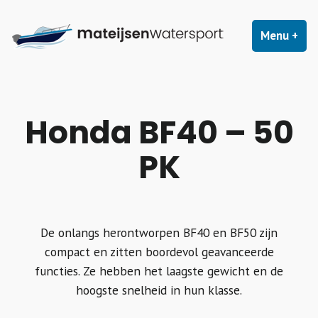
Naar
Mateijsenwatersport
Mateijsen Watersport voor buitenboordmotoren, boten,
de
Menu
+
uit
ing
trailers, accessoires, service en onderhoud.
inhoud
springen
Honda BF40 – 50
PK
De onlangs herontworpen BF40 en BF50 zijn
compact en zitten boordevol geavanceerde
functies. Ze hebben het laagste gewicht en de
hoogste snelheid in hun klasse.